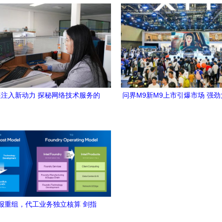
就工业4.0新画卷
与演进
注入新动力 探秘网络技术服务的
问界M9新M9上市引爆市场 强
创新引擎
背后的网络技术服务赋
l财报重组，代工业务独立核算 剑指
023年全球晶圆代工市场次席